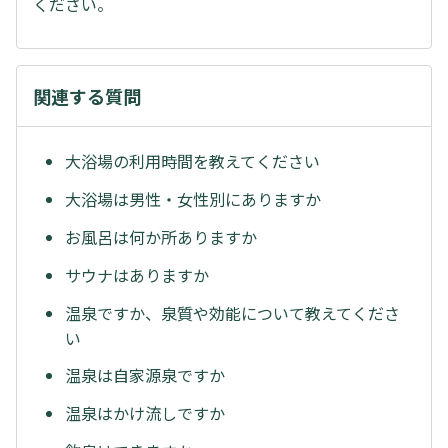
ください。
関連する質問
大浴場の利用時間を教えてください
大浴場は男性・女性別にありますか
お風呂は何か所ありますか
サウナはありますか
温泉ですか、泉質や効能について教えてくださ
い
温泉は自家源泉ですか
温泉はかけ流しですか